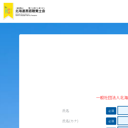
一般社団法人北
氏名
必須
氏名(カナ)
必須