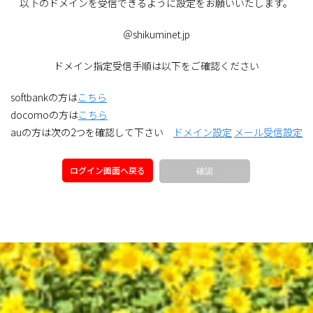
以下のドメインを受信できるように設定をお願いいたします。
＠shikuminet.jp
ドメイン指定受信手順は以下をご確認ください
softbankの方は
こちら
docomoの方は
こちら
auの方は次の2つを確認して下さい
ドメイン設定
メール受信設定
ログイン画面へ戻る
確認